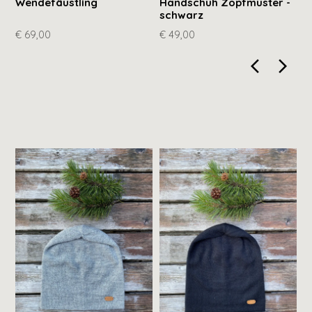
Wendefäustling
Handschuh Zopfmuster -
H
schwarz
h
€ 69,00
€ 49,00
€
arrow_back_ios_new
arrow_for