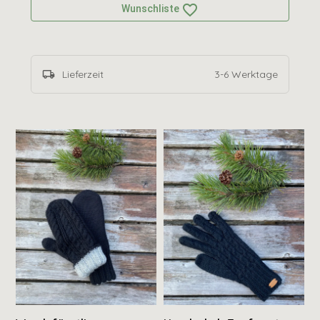
favorite_border
Wunschliste
local_shipping
Lieferzeit
3
-
6
Werktage