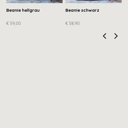
Beanie hellgrau
Beanie schwarz
W
h
€ 59,00
€ 58,90
€
arrow_back_ios_new
arrow_for