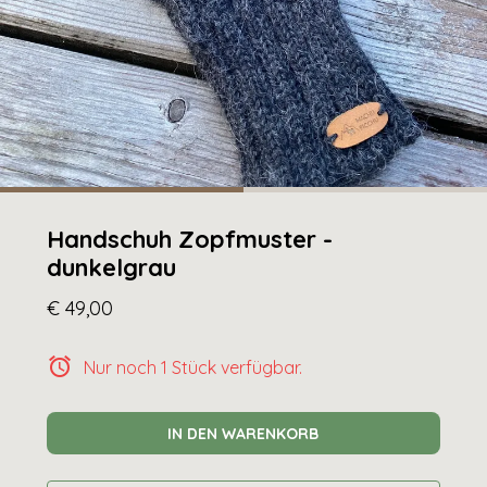
Handschuh Zopfmuster -
dunkelgrau
€ 49,00
alarm
Nur noch 1 Stück verfügbar.
IN DEN WARENKORB