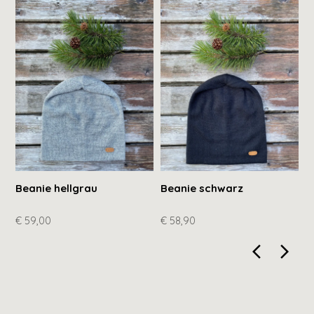
Beanie hellgrau
Beanie schwarz
W
h
€ 59,00
€ 58,90
€
arrow_back_ios_new
arrow_for