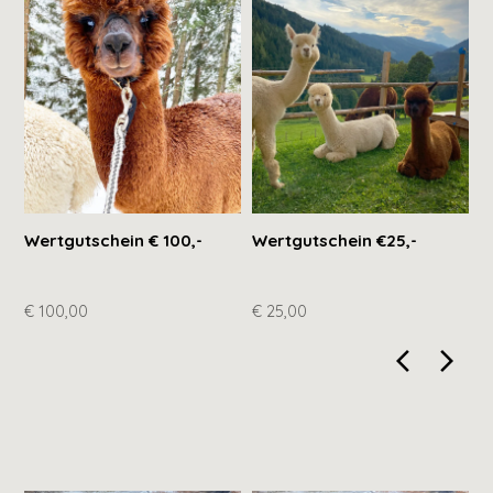
Wertgutschein € 100,-
Wertgutschein €25,-
G
A
P
€ 100,00
€ 25,00
€
arrow_back_ios_new
arrow_for